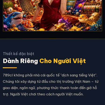
Thiết kế đặc biệt
Dành Riêng
Cho Người Việt
789cl không phải nhà cái quốc tế "dịch sang tiếng Việt".
Chúng tôi xây dựng từ đầu cho thị trường Việt Nam – từ
giao diện, ngôn ngữ, phương thức thanh toán đến giờ hỗ
trợ. Người Việt chơi theo cách người Việt muốn.