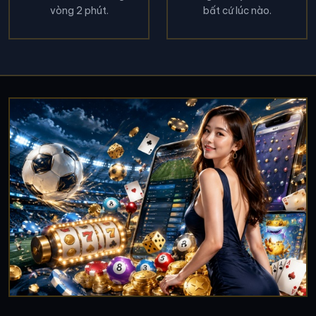
vòng 2 phút.
bất cứ lúc nào.