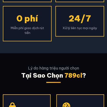
0 phí
24/7
Miễn phí giao dịch rút
Xử lý liên tục mọi ngày
tiền
Lý do hàng triệu người chọn
Tại Sao Chọn
789cl
?