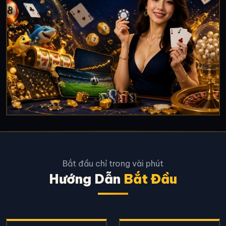
Bắt đầu chỉ trong vài phút
Hướng Dẫn
Bắt Đầu