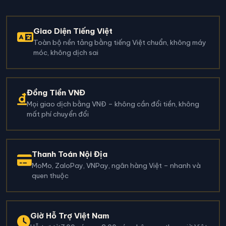
Giao Diện Tiếng Việt
Toàn bộ nền tảng bằng tiếng Việt chuẩn, không máy
móc, không dịch sai
Đồng Tiền VNĐ
Mọi giao dịch bằng VNĐ – không cần đổi tiền, không
mất phí chuyển đổi
Thanh Toán Nội Địa
MoMo, ZaloPay, VNPay, ngân hàng Việt – nhanh và
quen thuộc
Giờ Hỗ Trợ Việt Nam