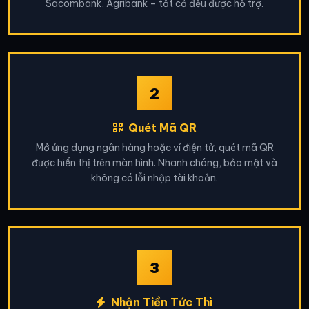
Sacombank, Agribank – tất cả đều được hỗ trợ.
2
Quét Mã QR
Mở ứng dụng ngân hàng hoặc ví điện tử, quét mã QR
được hiển thị trên màn hình. Nhanh chóng, bảo mật và
không có lỗi nhập tài khoản.
3
Nhận Tiền Tức Thì