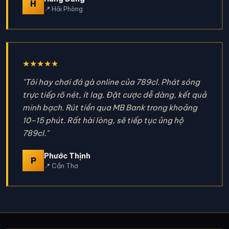
H
📍 Hải Phòng
★★★★★
"Tôi hay chơi đá gà online của 789cl. Phát sóng
trực tiếp rõ nét, ít lag. Đặt cược dễ dàng, kết quả
minh bạch. Rút tiền qua MB Bank trong khoảng
10–15 phút. Rất hài lòng, sẽ tiếp tục ủng hộ
789cl."
Phước Thịnh
P
📍 Cần Thơ