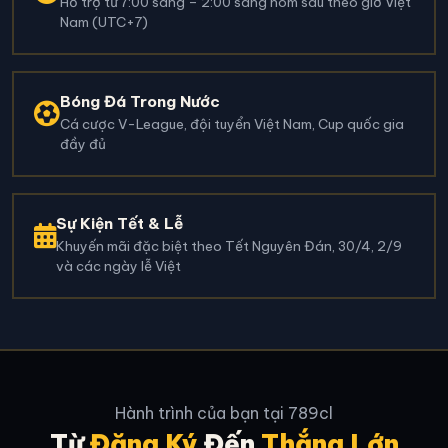
Hỗ trợ từ 7:00 sáng – 2:00 sáng hôm sau theo giờ Việt
Nam (UTC+7)
Bóng Đá Trong Nước
Cá cược V-League, đội tuyển Việt Nam, Cup quốc gia
đầy đủ
Sự Kiện Tết & Lễ
Khuyến mãi đặc biệt theo Tết Nguyên Đán, 30/4, 2/9
và các ngày lễ Việt
Hành trình của bạn tại 789cl
Từ
Đăng Ký
Đến
Thắng Lớn