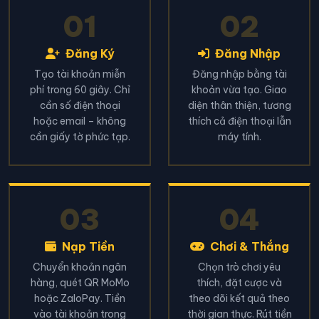
01
02
Đăng Ký
Đăng Nhập
Tạo tài khoản miễn
Đăng nhập bằng tài
phí trong 60 giây. Chỉ
khoản vừa tạo. Giao
cần số điện thoại
diện thân thiện, tương
hoặc email – không
thích cả điện thoại lẫn
cần giấy tờ phức tạp.
máy tính.
03
04
Nạp Tiền
Chơi & Thắng
Chuyển khoản ngân
Chọn trò chơi yêu
hàng, quét QR MoMo
thích, đặt cược và
hoặc ZaloPay. Tiền
theo dõi kết quả theo
vào tài khoản trong
thời gian thực. Rút tiền