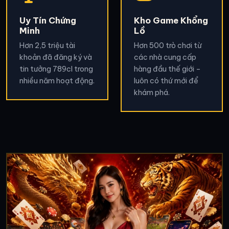
Uy Tín Chứng
Kho Game Khổng
Minh
Lồ
Hơn 2,5 triệu tài
Hơn 500 trò chơi từ
khoản đã đăng ký và
các nhà cung cấp
tin tưởng 789cl trong
hàng đầu thế giới –
nhiều năm hoạt động.
luôn có thứ mới để
khám phá.