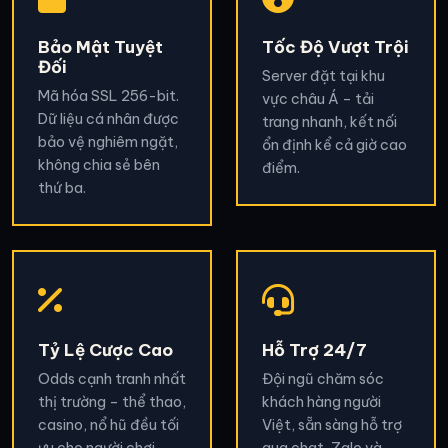
Bảo Mật Tuyệt
Tốc Độ Vượt Trội
Đối
Server đặt tại khu
Mã hóa SSL 256-bit.
vực châu Á – tải
Dữ liệu cá nhân được
trang nhanh, kết nối
bảo vệ nghiêm ngặt,
ổn định kể cả giờ cao
không chia sẻ bên
điểm.
thứ ba.
Tỷ Lệ Cược Cao
Hỗ Trợ 24/7
Odds cạnh tranh nhất
Đội ngũ chăm sóc
thị trường – thể thao,
khách hàng người
casino, nổ hũ đều tối
Việt, sẵn sàng hỗ trợ
ưu cho người chơi.
qua chat, Zalo và