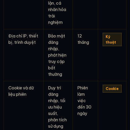
lận, cá
nhân hóa
trải
nghiệm
Địa chỉ IP, thiết
Bảo mật
12
Kỹ
bị, trình duyệt
đăng
tháng
thuật
nhập,
phát hiện
truy cập
bất
thường
Cookie và dữ
Duy trì
Phiên
Cookie
liệu phiên
đăng
làm
nhập, tối
việc
ưu hiệu
đến 30
suất,
ngày
phân tích
sử dụng