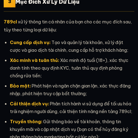
Mục Đích Xử Lý Dữ Liệu
3
789cl
xử lý thông tin cá nhân của bạn cho các mục đích sau,
tùy theo từng loại dữ liệu:
Cung cấp dịch vụ:
Tạo và quản lý tài khoản, xử lý đặt
cược và giao dịch tài chính, cung cấp hỗ trợ khách hàng;
Xác minh và tuân thủ:
Xác minh độ tuổi (18+), xác thực
danh tính theo quy định KYC, tuân thủ quy định phòng
chống rửa tiền;
Bảo mật:
Phát hiện và ngăn chặn gian lận, xác thực đăng
nhập, phát hiện truy cập bất thường;
Cải thiện dịch vụ:
Phân tích hành vi sử dụng để tối ưu hóa
trải nghiệm người dùng, cải thiện tính năng nền tảng 789cl;
Truyền thông:
Gửi thông báo về tài khoản, thông tin
khuyến mãi và cập nhật dịch vụ (bạn có thể hủy đăng ký
nhận thông báo marketing bất cứ lúc nào);