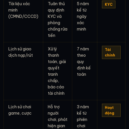
Tài liệu xác
Tuân thủ
5 năm
KYC
minh
quy định
kể từ
(CMND/CCCD)
KYC và
ngày
phòng
xác
chống rửa
minh
tiền
Lịch sử giao
Xử lý
7 năm
Tài
dịch nạp/rút
thanh
theo
chính
toán, giải
quy
quyết
định kế
tranh
toán
chấp,
báo cáo
tài chính
Lịch sử chơi
Hỗ trợ
3 năm
Hoạt
game, cược
người
kể từ
động
chơi, phát
phiên
hiện gian
chơi