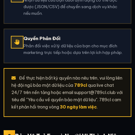
Nhận dữ liệu của bạn dưới định dạng có thể đọc
được (JSON/CSV) để chuyển sang dịch vụ khác
nếu muốn.
Quyền Phản Đối
Phản đối việc xử lý dữ liệu của bạn cho mục đích
marketing trực tiếp hoặc dựa trên lợi ích hợp pháp.
Để thực hiện bất kỳ quyền nào nêu trên, vui lòng liên
hệ đội ngũ bảo mật dữ liệu của
789cl
qua live chat
24/7 trên nền tảng hoặc email
support@789cl.club
với
tiêu đề "Yêu cầu về quyền bảo mật dữ liệu". 789cl cam
kết phản hồi trong vòng
30 ngày làm việc
.