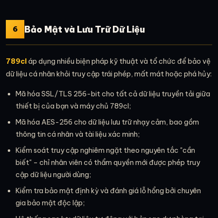
Bảo Mật và Lưu Trữ Dữ Liệu
6
789cl
áp dụng nhiều biện pháp kỹ thuật và tổ chức để bảo vệ
dữ liệu cá nhân khỏi truy cập trái phép, mất mát hoặc phá hủy:
Mã hóa SSL/TLS 256-bit cho tất cả dữ liệu truyền tải giữa
thiết bị của bạn và máy chủ 789cl;
Mã hóa AES-256 cho dữ liệu lưu trữ nhạy cảm, bao gồm
thông tin cá nhân và tài liệu xác minh;
Kiểm soát truy cập nghiêm ngặt theo nguyên tắc "cần
biết" – chỉ nhân viên có thẩm quyền mới được phép truy
cập dữ liệu người dùng;
Kiểm tra bảo mật định kỳ và đánh giá lỗ hổng bởi chuyên
gia bảo mật độc lập;