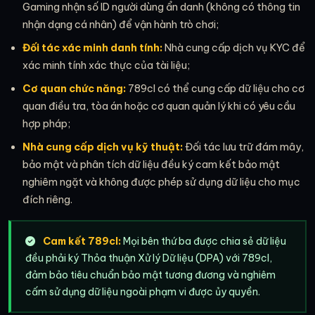
Gaming nhận số ID người dùng ẩn danh (không có thông tin
nhận dạng cá nhân) để vận hành trò chơi;
Đối tác xác minh danh tính:
Nhà cung cấp dịch vụ KYC để
xác minh tính xác thực của tài liệu;
Cơ quan chức năng:
789cl có thể cung cấp dữ liệu cho cơ
quan điều tra, tòa án hoặc cơ quan quản lý khi có yêu cầu
hợp pháp;
Nhà cung cấp dịch vụ kỹ thuật:
Đối tác lưu trữ đám mây,
bảo mật và phân tích dữ liệu đều ký cam kết bảo mật
nghiêm ngặt và không được phép sử dụng dữ liệu cho mục
đích riêng.
Cam kết 789cl:
Mọi bên thứ ba được chia sẻ dữ liệu
đều phải ký Thỏa thuận Xử lý Dữ liệu (DPA) với 789cl,
đảm bảo tiêu chuẩn bảo mật tương đương và nghiêm
cấm sử dụng dữ liệu ngoài phạm vi được ủy quyền.