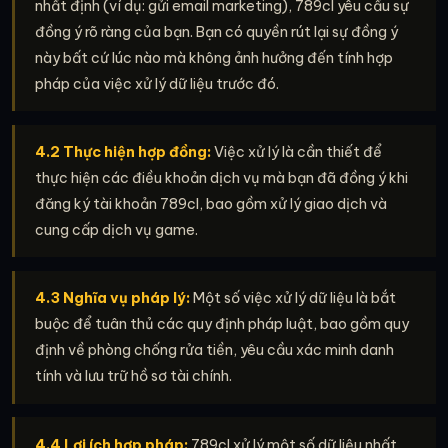
nhất định (ví dụ: gửi email marketing), 789cl yêu cầu sự
đồng ý rõ ràng của bạn. Bạn có quyền rút lại sự đồng ý
này bất cứ lúc nào mà không ảnh hưởng đến tính hợp
pháp của việc xử lý dữ liệu trước đó.
4.2 Thực hiện hợp đồng:
Việc xử lý là cần thiết để
thực hiện các điều khoản dịch vụ mà bạn đã đồng ý khi
đăng ký tài khoản 789cl, bao gồm xử lý giao dịch và
cung cấp dịch vụ game.
4.3 Nghĩa vụ pháp lý:
Một số việc xử lý dữ liệu là bắt
buộc để tuân thủ các quy định pháp luật, bao gồm quy
định về phòng chống rửa tiền, yêu cầu xác minh danh
tính và lưu trữ hồ sơ tài chính.
4.4 Lợi ích hợp pháp:
789cl xử lý một số dữ liệu nhất