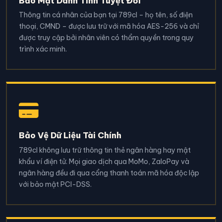
Bảo Mật Danh Tính Tuyệt Đối
Thông tin cá nhân của bạn tại 789cl – họ tên, số điện
thoại, CMND – được lưu trữ với mã hóa AES-256 và chỉ
được truy cập bởi nhân viên có thẩm quyền trong quy
trình xác minh.
Bảo Vệ Dữ Liệu Tài Chính
789cl không lưu trữ thông tin thẻ ngân hàng hay mật
khẩu ví điện tử. Mọi giao dịch qua MoMo, ZaloPay và
ngân hàng đều đi qua cổng thanh toán mã hóa độc lập
với bảo mật PCI-DSS.