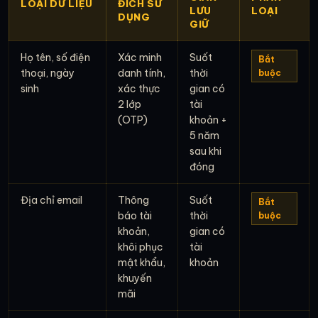
LOẠI DỮ LIỆU
ĐÍCH SỬ
LƯU
LOẠI
DỤNG
GIỮ
Họ tên, số điện
Xác minh
Suốt
Bắt
thoại, ngày
danh tính,
thời
buộc
sinh
xác thực
gian có
2 lớp
tài
(OTP)
khoản +
5 năm
sau khi
đóng
Địa chỉ email
Thông
Suốt
Bắt
báo tài
thời
buộc
khoản,
gian có
khôi phục
tài
mật khẩu,
khoản
khuyến
mãi