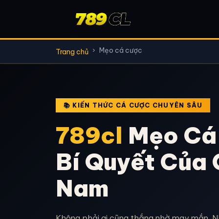
Mẹo cá cược
Trang chủ
📚 KIẾN THỨC CÁ CƯỢC CHUYÊN SÂU
789cl
Mẹo Cá
Bí Quyết Của 
Nam
Không phải ai cũng thắng nhờ may mắn. Nhữ