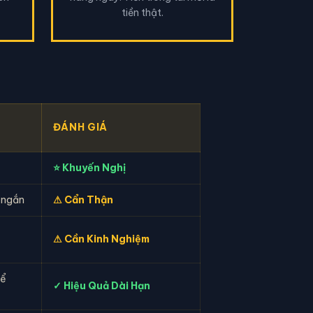
tiền thật.
ĐÁNH GIÁ
⭐ Khuyến Nghị
 ngắn
⚠ Cẩn Thận
⚠ Cần Kinh Nghiệm
hể
✓ Hiệu Quả Dài Hạn