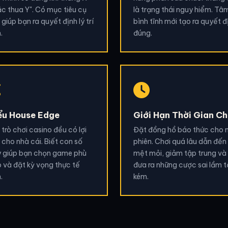
c thua Y". Có mục tiêu cụ
là trạng thái nguy hiểm. Tâm
 giúp bạn ra quyết định lý trí
bình tĩnh mới tạo ra quyết đ
.
đúng.
ểu House Edge
Giới Hạn Thời Gian Ch
 trò chơi casino đều có lợi
Đặt đồng hồ báo thức cho 
 cho nhà cái. Biết con số
phiên. Chơi quá lâu dẫn đến
 giúp bạn chọn game phù
mệt mỏi, giảm tập trung và
 và đặt kỳ vọng thực tế
đưa ra những cược sai lầm 
.
kém.