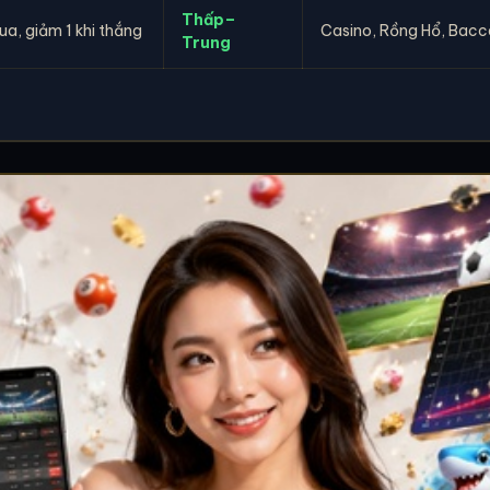
Thấp–
hua, giảm 1 khi thắng
Casino, Rồng Hổ, Bacc
Trung