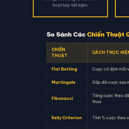
hoạt hay tiết kiệm.
So Sánh Các
Chiến Thuật 
CHIẾN
CÁCH THỰC HIỆ
THUẬT
Flat Betting
Cược cố định mỗi v
Martingale
Gấp đôi cược sau m
Tăng cược theo dã
Fibonacci
thua
Kelly Criterion
Tính % cược theo xá