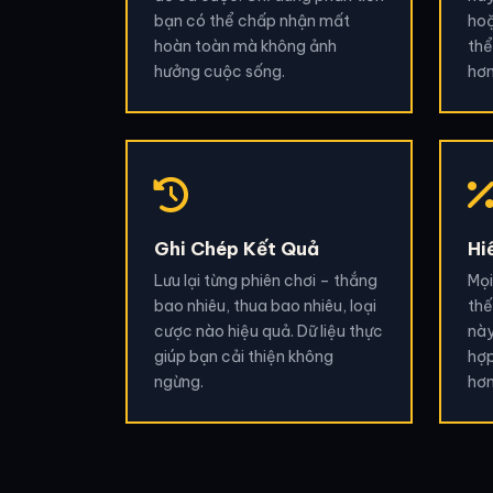
bạn có thể chấp nhận mất
hoặ
hoàn toàn mà không ảnh
thể
hưởng cuộc sống.
hơn
Ghi Chép Kết Quả
Hi
Lưu lại từng phiên chơi – thắng
Mọi
bao nhiêu, thua bao nhiêu, loại
thế
cược nào hiệu quả. Dữ liệu thực
này
giúp bạn cải thiện không
hợp
ngừng.
hơn