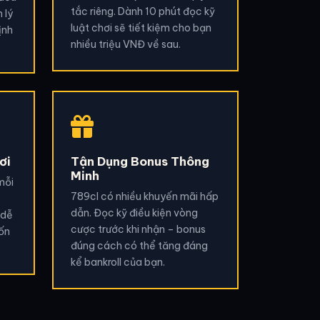
tắc riêng. Dành 10 phút đọc kỹ
 lý
luật chơi sẽ tiết kiệm cho bạn
ịnh
nhiều triệu VNĐ về sau.
ơi
Tận Dụng Bonus Thông
Minh
mỗi
789cl có nhiều khuyến mãi hấp
dẫn. Đọc kỹ điều kiện vòng
 dễ
cược trước khi nhận – bonus
tốn
đúng cách có thể tăng đáng
kể bankroll của bạn.