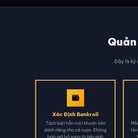
Quản
Đây là kỹ
Xác Định Bankroll
Tách biệt hẳn một khoản tiền
Mỗi
dành riêng cho cá cược. Không
tổn
bao giờ bổ sung từ tiền sinh