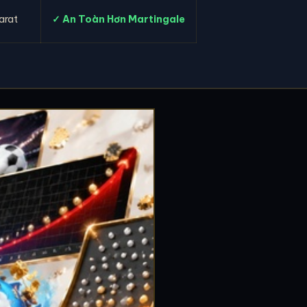
arat
✓ An Toàn Hơn Martingale